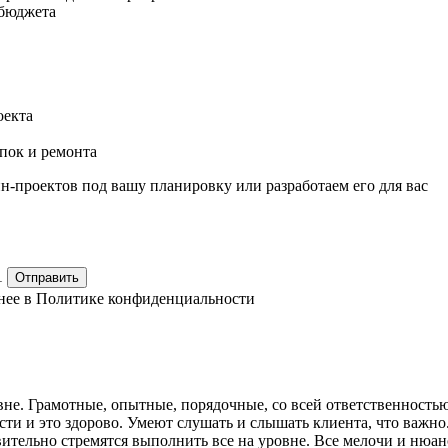
 бюджета
оекта
упок и ремонта
-проектов под вашу планировку или разработаем его для вас
1
Отправить
нее в
Политике конфиденциальности
не. Грамотные, опытные, порядочные, со всей ответственность
ности и это здорово. Умеют слушать и слышать клиента, что важн
тельно стремятся выполнить все на уровне. Все мелочи и нюансы